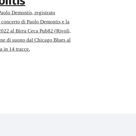
ontis
Paolo Demontis, registrato
l concerto di Paolo Demontis e la
 2022 al Birra Ceca Pub82 (Rivoli,
one di suono dal Chicago Blues al
 in 14 tracce.