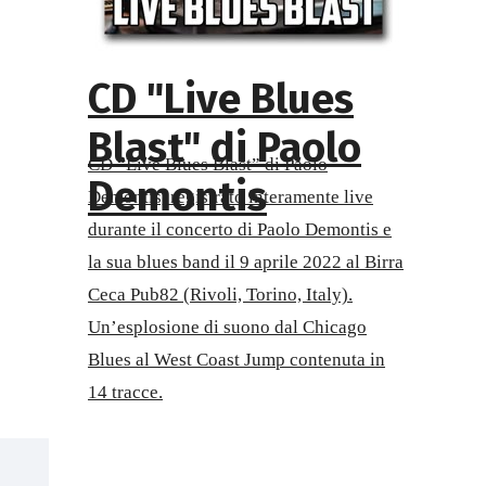
CD "Live Blues
Blast" di Paolo
CD “Live Blues Blast” di Paolo
Demontis
Demontis, registrato interamente live
durante il concerto di Paolo Demontis e
la sua blues band il 9 aprile 2022 al Birra
Ceca Pub82 (Rivoli, Torino, Italy).
Un’esplosione di suono dal Chicago
Blues al West Coast Jump contenuta in
14 tracce.